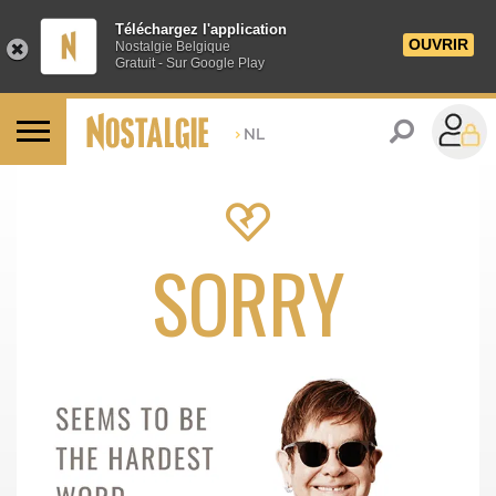
Téléchargez l'application
OUVRIR
Nostalgie Belgique
Gratuit - Sur Google Play
>
NL
SORRY