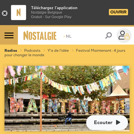
Téléchargez l'application
OUVRIR
Nostalgie Belgique
Gratuit - Sur Google Play
>
NL
Radios
Podcasts
Y'a de l'idée
Festival Maintenant : 4 jours
pour changer le monde
Ecouter