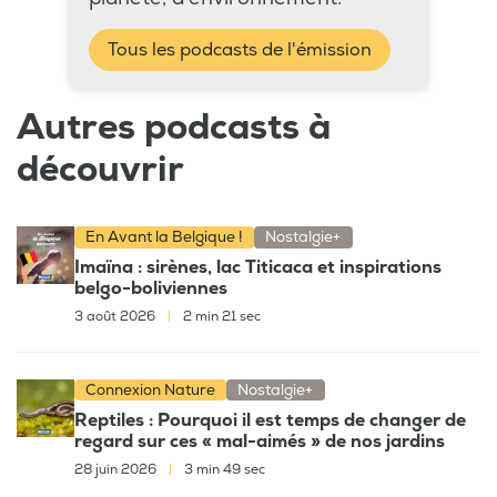
Tous les podcasts de l'émission
Autres podcasts à
découvrir
En Avant la Belgique !
Nostalgie+
Imaïna : sirènes, lac Titicaca et inspirations
belgo-boliviennes
3 août 2026
|
2 min 21 sec
Connexion Nature
Nostalgie+
Reptiles : Pourquoi il est temps de changer de
regard sur ces « mal-aimés » de nos jardins
28 juin 2026
|
3 min 49 sec