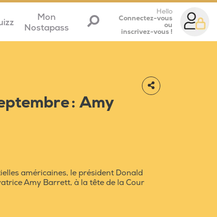
Hello
Mon
Connectez-vous
uizz
ou
Nostapass
inscrivez-vous !
septembre : Amy
ielles américaines, le président Donald
trice Amy Barrett, à la tête de la Cour