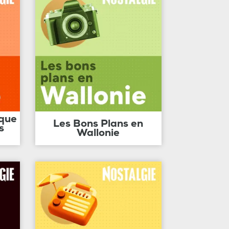
ique
Les Bons Plans en
s
Wallonie