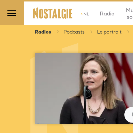
Mu
Radio
>
NL
so
Radios
Podcasts
Le portrait