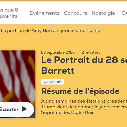
sique &
Evénements
Concours
Nostalgie+
Q
uvenirs
Le portrait de Amy Barrett, juriste américaine
28 septembre 2020
|
2 min 9 sec
Le Portrait du 28 
Barrett
Le portrait
Résumé de l'épisode
A cinq semaines des élections président
Trump vient de nommer la juge conserva
Ecouter
Suprême des Etats-Unis