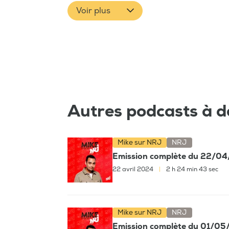
Voir plus
Autres podcasts à d
Mike sur NRJ
NRJ
Emission complète du 22/0
22 avril 2024
|
2 h 24 min 43 sec
Mike sur NRJ
NRJ
Emission complète du 01/0