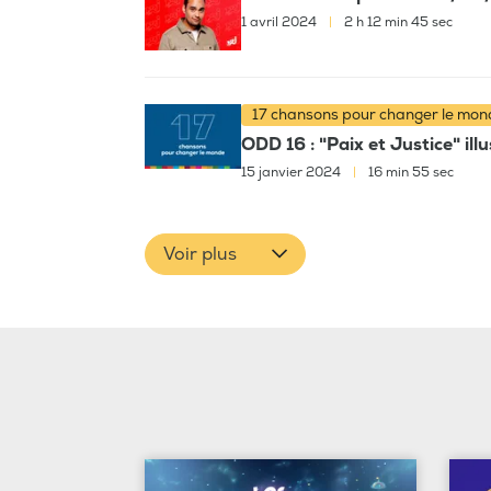
1 avril 2024
|
2 h 12 min 45 sec
17 chansons pour changer le mo
ODD 16 : "Paix et Justice" il
15 janvier 2024
|
16 min 55 sec
Voir plus