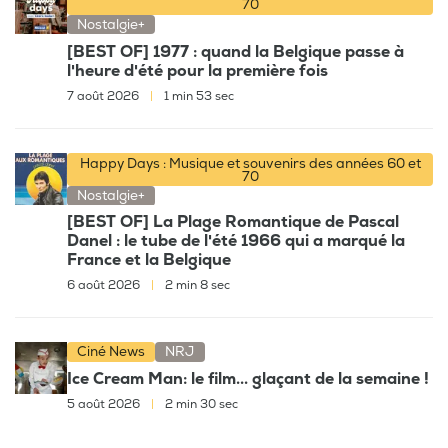
70
Nostalgie+
[BEST OF] 1977 : quand la Belgique passe à
l'heure d'été pour la première fois
7 août 2026
|
1 min 53 sec
Happy Days : Musique et souvenirs des années 60 et
70
Nostalgie+
[BEST OF] La Plage Romantique de Pascal
Danel : le tube de l'été 1966 qui a marqué la
France et la Belgique
6 août 2026
|
2 min 8 sec
Ciné News
NRJ
Ice Cream Man: le film... glaçant de la semaine !
5 août 2026
|
2 min 30 sec