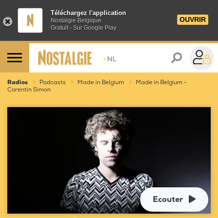
Téléchargez l'application
OUVRIR
Nostalgie Belgique
Gratuit - Sur Google Play
>
NL
Radios
Podcasts
Made in Belgium
Made in Belgium -
Corentin Simon
Ecouter