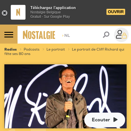
Téléchargez l'application
OUVRIR
Nostalgie Belgique
Gratuit - Sur Google Play
>
NL
Radios
Podcasts
Le portrait
Le portrait de Cliff Richard qui
fête ses 80 ans
Ecouter