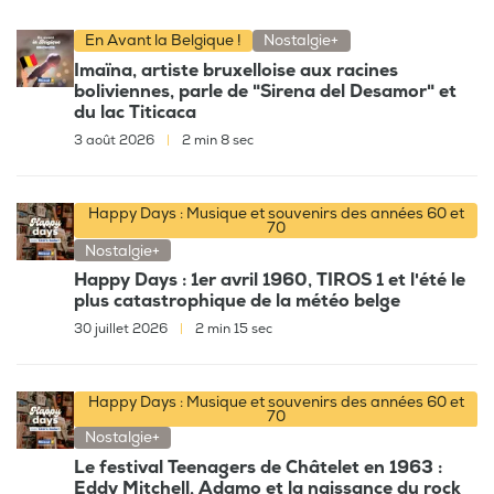
En Avant la Belgique !
Nostalgie+
Imaïna, artiste bruxelloise aux racines
boliviennes, parle de "Sirena del Desamor" et
du lac Titicaca
3 août 2026
|
2 min 8 sec
Happy Days : Musique et souvenirs des années 60 et
70
Nostalgie+
Happy Days : 1er avril 1960, TIROS 1 et l'été le
plus catastrophique de la météo belge
30 juillet 2026
|
2 min 15 sec
Happy Days : Musique et souvenirs des années 60 et
70
Nostalgie+
Le festival Teenagers de Châtelet en 1963 :
Eddy Mitchell, Adamo et la naissance du rock