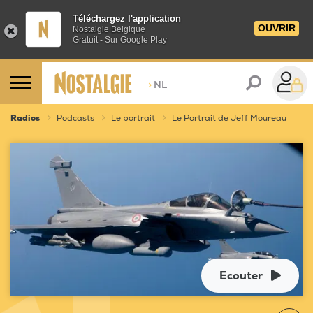
Téléchargez l'application
OUVRIR
Nostalgie Belgique
Gratuit - Sur Google Play
>
NL
Radios
Podcasts
Le portrait
Le Portrait de Jeff Moureau
Ecouter