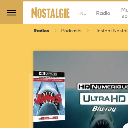
Mu
Radio
>
NL
so
Radios
Podcasts
L'Instant Nostal