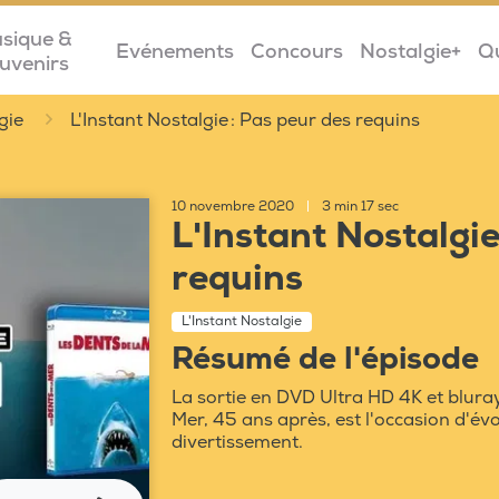
sique &
Evénements
Concours
Nostalgie+
Q
uvenirs
gie
L'Instant Nostalgie : Pas peur des requins
10 novembre 2020
|
3 min 17 sec
L'Instant Nostalgie
requins
L'Instant Nostalgie
Résumé de l'épisode
La sortie en DVD Ultra HD 4K et bluray
Mer, 45 ans après, est l'occasion d'év
divertissement.