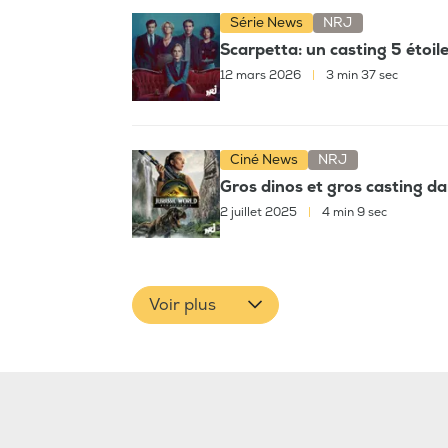
Série News
NRJ
Scarpetta: un casting 5 étoi
12 mars 2026
|
3 min 37 sec
Ciné News
NRJ
Gros dinos et gros casting d
2 juillet 2025
|
4 min 9 sec
Voir plus