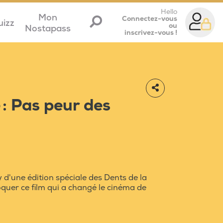
Hello
Mon
Connectez-vous
uizz
ou
Nostapass
inscrivez-vous !
 : Pas peur des
 d'une édition spéciale des Dents de la
oquer ce film qui a changé le cinéma de