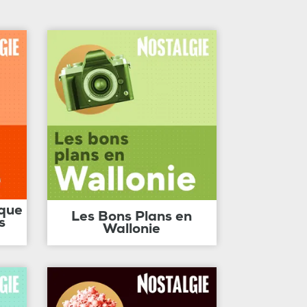
ique
Les Bons Plans en
s
Wallonie