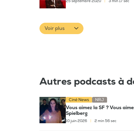
25 septembre 2020
|
3 min 17 sec
Voir plus
Autres podcasts à d
Ciné News
NRJ
Vous aimez la SF ? Vous aimez
Spielberg
10 juin 2026
|
2 min 56 sec