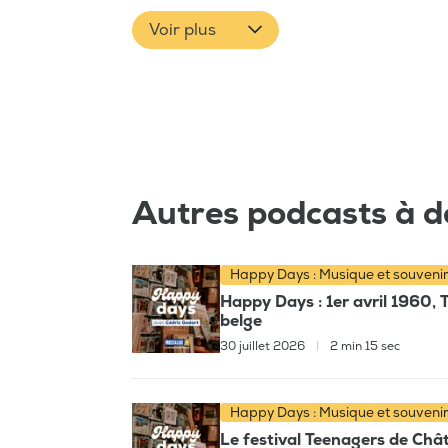
Voir plus
Autres podcasts à d
Happy Days : Musique et souveni
Happy Days : 1er avril 1960, 
belge
30 juillet 2026
|
2 min 15 sec
Happy Days : Musique et souveni
Le festival Teenagers de Chât