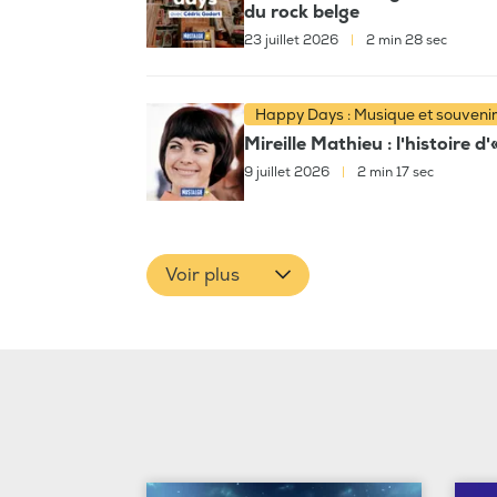
du rock belge
23 juillet 2026
|
2 min 28 sec
Happy Days : Musique et souveni
Mireille Mathieu : l'histoire d
9 juillet 2026
|
2 min 17 sec
Voir plus