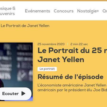
sique &
Evénements
Concours
Nostalgie+
Q
uvenirs
Le Portrait de Janet Yellen
25 novembre 2020
|
2 min 22 sec
Le Portrait du 25
Janet Yellen
Le portrait
Résumé de l'épisode
L’économiste américaine Janet Yellen
américain par le président élu Joe Bi
Ecouter