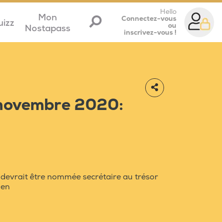
Hello
Mon
Connectez-vous
uizz
ou
Nostapass
inscrivez-vous !
 novembre 2020:
 devrait être nommée secrétaire au trésor
den