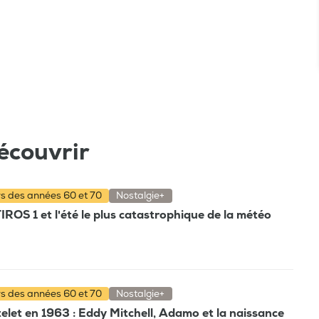
écouvrir
rs des années 60 et 70
Nostalgie+
TIROS 1 et l'été le plus catastrophique de la météo
rs des années 60 et 70
Nostalgie+
elet en 1963 : Eddy Mitchell, Adamo et la naissance