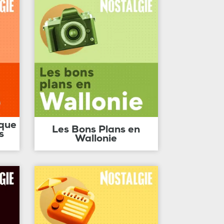
ique
Les Bons Plans en
s
Wallonie