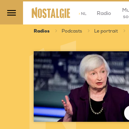
Mu
Radio
>
NL
so
Radios
Podcasts
Le portrait