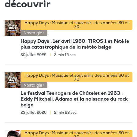
découvrir
Happy Days : Musique et souvenirs des années 60 et
70
Nostalgie+
Happy Days : 1er avril 1960, TIROS 1 et l'été le
plus catastrophique de la météo belge
30 juillet 2026
|
2 min 15 sec
Happy Days : Musique et souvenirs des années 60 et
70
Nostalgie+
Le festival Teenagers de Châtelet en 1963 :
Eddy Mitchell, Adamo et la naissance du rock
belge
23 juillet 2026
|
2 min 28 sec
Happy Days : Musique et souvenirs des années 60 et