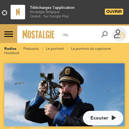
Téléchargez l'application
OUVRIR
Nostalgie Belgique
Gratuit - Sur Google Play
>
NL
Radios
Podcasts
Le portrait
Le portrait du capitaine
Haddock
Ecouter