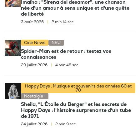
Imaïna : "Sirena del desamor", une chanson
née d'un amour à sens unique et d'une quête
de liberté
3 août 2026
|
2 min 14 sec
Ciné News
NRJ
Spider-Man est de retour : testez vos
connaissances
29 juillet 2026
|
4 min 48 sec
Happy Days : Musique et souvenirs des années 60 et
70
Nostalgie+
Sheila, "L'Étoile du Berger" et les secrets de
Happy Days : l'histoire surprenante d'un tube
de 1971
24 juillet 2026
|
2 min 9 sec