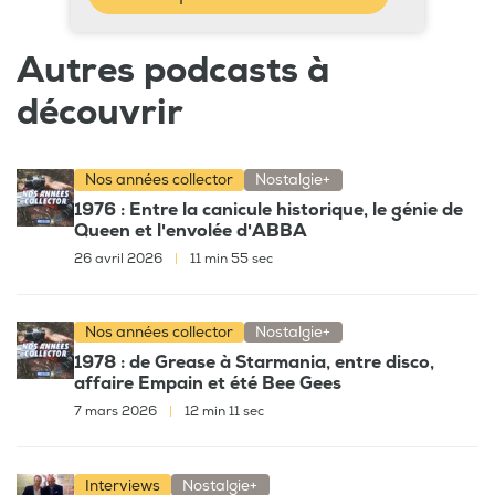
Autres podcasts à
découvrir
Nos années collector
Nostalgie+
1976 : Entre la canicule historique, le génie de
Queen et l'envolée d'ABBA
26 avril 2026
|
11 min 55 sec
Nos années collector
Nostalgie+
1978 : de Grease à Starmania, entre disco,
affaire Empain et été Bee Gees
7 mars 2026
|
12 min 11 sec
Interviews
Nostalgie+