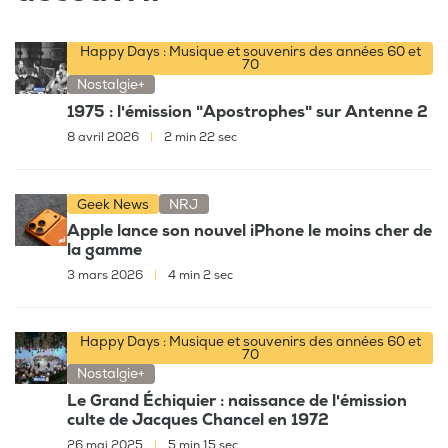
Happy Days : Musique et souvenirs des années 60 et
70
Nostalgie+
1975 : l'émission "Apostrophes" sur Antenne 2
8 avril 2026
|
2 min 22 sec
Geek News
NRJ
Apple lance son nouvel iPhone le moins cher de
la gamme
3 mars 2026
|
4 min 2 sec
Happy Days : Musique et souvenirs des années 60 et
70
Nostalgie+
Le Grand Échiquier : naissance de l'émission
culte de Jacques Chancel en 1972
26 mai 2025
|
5 min 15 sec