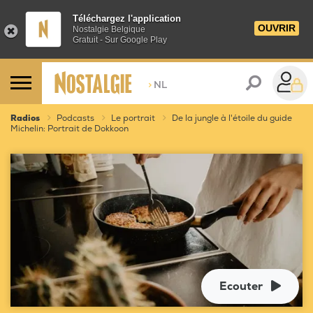
Téléchargez l'application
OUVRIR
Nostalgie Belgique
Gratuit - Sur Google Play
>
NL
Radios
Podcasts
Le portrait
De la jungle à l'étoile du guide
Michelin: Portrait de Dokkoon
Ecouter