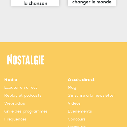
changer le monde
la chanson
Radio
Accès direct
Ecouter en direct
Mag
Replay et podcasts
S'inscrire à la newsletter
Webradios
Vidéos
Grille des programmes
Evènements
Fréquences
Concours