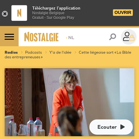
Téléchargez l'application
OUVRIR
Nostalgie Belgique
Gratuit - Sur Google Play
>
NL
Radios
Podcasts
Y'a de l'idée
Cette liégeoise sort « La Bible
des entrepreneuses »
Ecouter