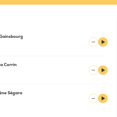
 Gainsbourg
ma Corrin
lène Ségara