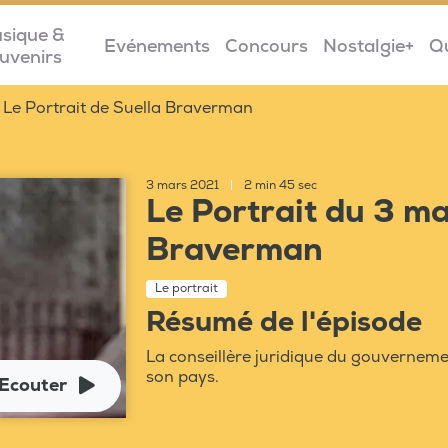
sique &
Evénements
Concours
Nostalgie+
Q
uvenirs
Le Portrait de Suella Braverman
3 mars 2021
|
2 min 45 sec
Le Portrait du 3 ma
Braverman
Le portrait
Résumé de l'épisode
La conseillère juridique du gouvernemen
son pays.
Ecouter