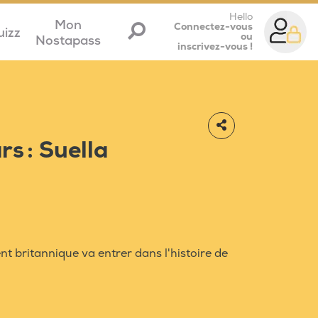
Hello
Mon
Connectez-vous
uizz
ou
Nostapass
inscrivez-vous !
rs : Suella
t britannique va entrer dans l'histoire de