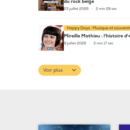
du rock belge
23 juillet 2026
|
2 min 28 sec
Happy Days : Musique et souveni
Mireille Mathieu : l'histoire d
9 juillet 2026
|
2 min 17 sec
Voir plus