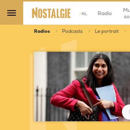
Mu
Radio
>
NL
so
Radios
Podcasts
Le portrait