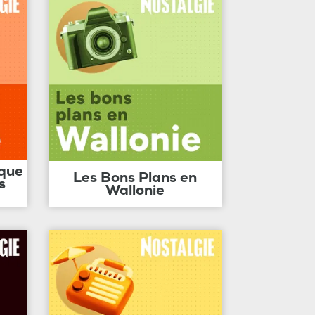
ique
Les Bons Plans en
s
Wallonie