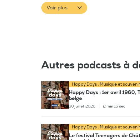
Voir plus
Autres podcasts à d
Happy Days : Musique et souveni
Happy Days : 1er avril 1960, 
belge
30 juillet 2026
|
2 min 15 sec
Happy Days : Musique et souveni
Le festival Teenagers de Chât