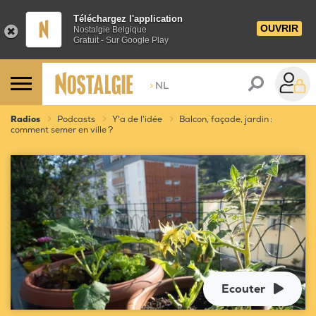
Téléchargez l'application
OUVRIR
Nostalgie Belgique
Gratuit - Sur Google Play
>
NL
Radios
Podcasts
Y'a de l'idée
Balcon, façade, jardin :
comment semer en ville ?
Ecouter