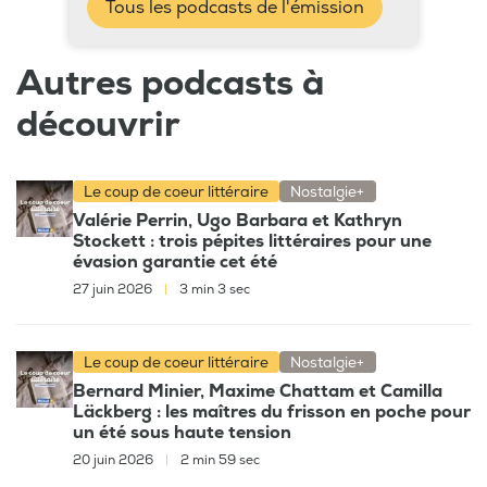
Tous les podcasts de l'émission
Autres podcasts à
découvrir
Le coup de coeur littéraire
Nostalgie+
Valérie Perrin, Ugo Barbara et Kathryn
Stockett : trois pépites littéraires pour une
évasion garantie cet été
27 juin 2026
|
3 min 3 sec
Le coup de coeur littéraire
Nostalgie+
Bernard Minier, Maxime Chattam et Camilla
Läckberg : les maîtres du frisson en poche pour
un été sous haute tension
20 juin 2026
|
2 min 59 sec