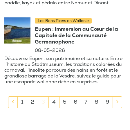
paddle, kayak et pédalo entre Namur et Dinant.
Les Bons Plans en Wallonie
Eupen : immersion au Cœur de la
Capitale de la Communauté
Germanophone
08-05-2026
Découvrez Eupen, son patrimoine et sa nature. Entre
l’histoire du Stadtmuseum, les traditions colorées du
carnaval, l'insolite parcours des nains en forêt et le
grandiose barrage de la Vesdre, suivez le guide pour
une escapade wallonne riche en surprises.
Previous
Next
1
2
3
4
5
6
7
8
9