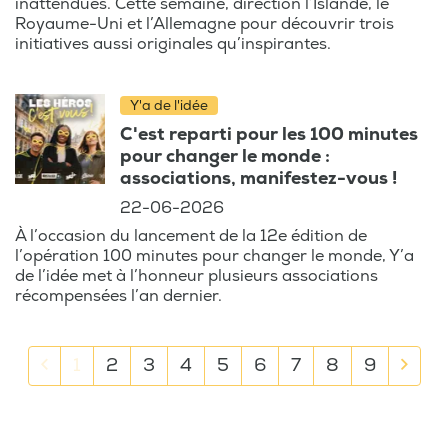
inattendues. Cette semaine, direction l’Islande, le
Royaume-Uni et l’Allemagne pour découvrir trois
initiatives aussi originales qu’inspirantes.
Y'a de l'idée
C'est reparti pour les 100 minutes
pour changer le monde :
associations, manifestez-vous !
22-06-2026
À l’occasion du lancement de la 12e édition de
l’opération 100 minutes pour changer le monde, Y’a
de l’idée met à l’honneur plusieurs associations
récompensées l’an dernier.
Previous
Next
1
2
3
4
5
6
7
8
9