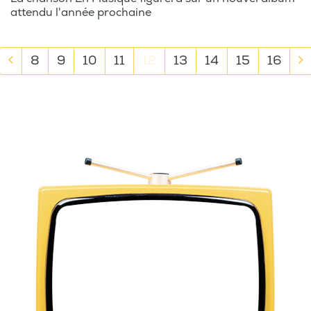
attendu l'année prochaine
Previous
N
8
9
10
11
12
13
14
15
16