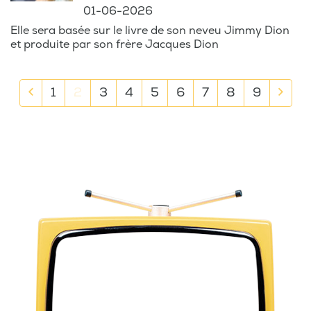
01-06-2026
Elle sera basée sur le livre de son neveu Jimmy Dion
et produite par son frère Jacques Dion
Previous
Next
1
2
3
4
5
6
7
8
9