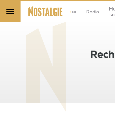
Mu
Radio
>
NL
so
Rech