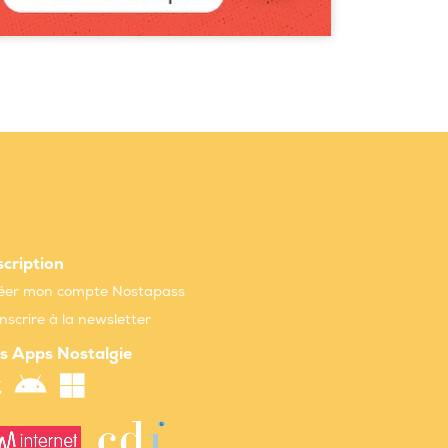
scription
éer mon compte Nostapass
inscrire à la newsletter
s Apps Nostalgie