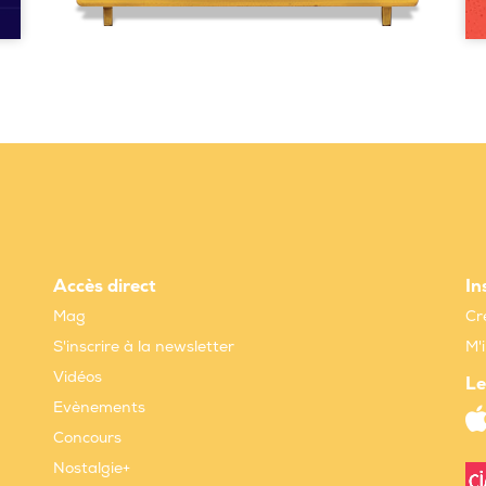
Accès direct
In
Mag
Cr
S'inscrire à la newsletter
M'
Vidéos
Le
Evènements
Concours
Nostalgie+