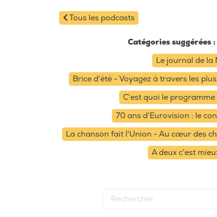
Tous les podcasts
Catégories suggérées :
Le journal de la 
Brice d'été - Voyagez à travers les pl
C'est quoi le programme
70 ans d'Eurovision : le co
La chanson fait l'Union - Au cœur des c
A deux c'est mieu