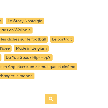
s
La Story Nostalgie
lans en Wallonie
les clichés sur le football
Le portrait
l'idée
Made in Belgium
Do You Speak Hip-Hop?
 en Angleterre, entre musique et cinéma
 changer le monde