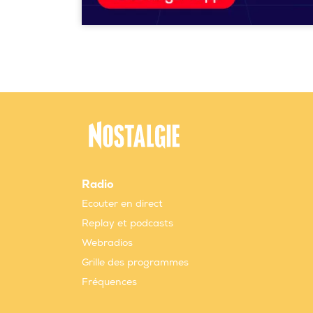
Radio
Ecouter en direct
Replay et podcasts
Webradios
Grille des programmes
Fréquences