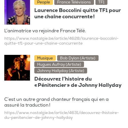
People
France Télévisions
TF1
Laurence Boccolini quitte TF1 pour
une chaîne concurrente !
L’animatrice va rejoindre France Télé.
https://www.nostalgie.be/article/4628/laurence-boccolini-
quitte-tf1-pour-une-chaine-concurrente
Musique
Bob Dylan (Artiste)
Hugues Aufray (Artiste)
Johnny Hallyday (Artiste)
Découvrez l’histoire du
« Pénitencier » de Johnny Hallyday
C’est un autre grand chanteur français qui en a
assuré la traduction !
https://www.nostalgie.be/article/4631/decouvrez-lhistoire-
du-penitencier-de-johnny-hallyday