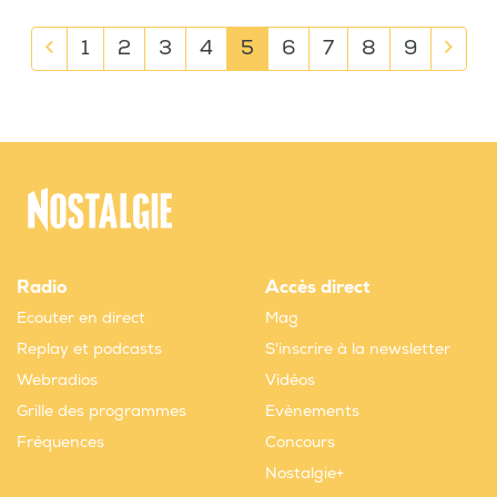
1
2
3
4
5
6
7
8
9
Radio
Accès direct
Ecouter en direct
Mag
Replay et podcasts
S'inscrire à la newsletter
Webradios
Vidéos
Grille des programmes
Evènements
Fréquences
Concours
Nostalgie+