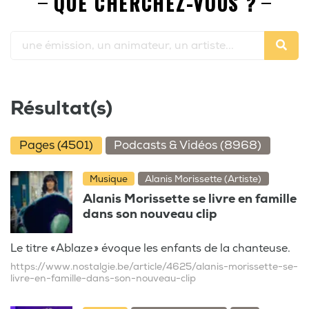
QUE CHERCHEZ-VOUS ?
Résultat(s)
Pages (4501)
Podcasts & Vidéos (8968)
Musique
Alanis Morissette (Artiste)
Alanis Morissette se livre en famille
dans son nouveau clip
Le titre « Ablaze » évoque les enfants de la chanteuse.
https://www.nostalgie.be/article/4625/alanis-morissette-se-
livre-en-famille-dans-son-nouveau-clip