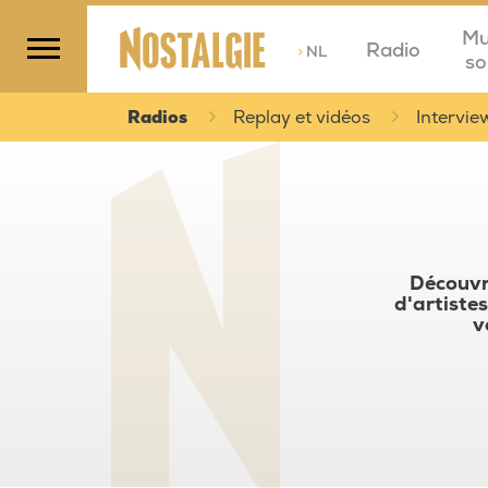
Mu
Radio
>
NL
so
Radios
Replay et vidéos
Intervie
Découvre
d'artistes
v