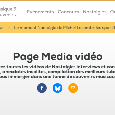
sique &
Evénements
Concours
Nostalgie+
Q
uvenirs
ws
Le moment Nostalgie de Michel Lecomte: les sporti
Page Media vidéo
z toutes les vidéos de Nostalgie : interviews et co
, anecdotes insolites, compilation des meilleurs tub
ous immerger dans une tonne de souvenirs musicau