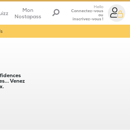
Hello
Mon
Connectez-vous
uizz
ou
Nostapass
inscrivez-vous !
fs
nfidences
es... Venez
x.