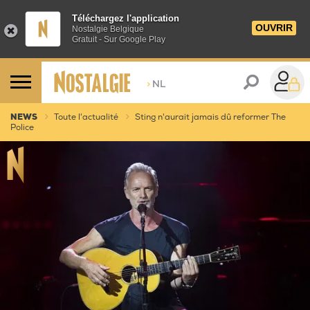
Téléchargez l'application
OUVRIR
Nostalgie Belgique
Gratuit - Sur Google Play
>
NL
NEWS
Toute l'actualité
Sting n'aurait jamais dû reformer The
Police