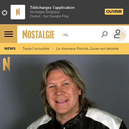
Téléchargez l'application
OUVRIR
Nostalgie Belgique
Gratuit - Sur Google Play
>
NL
NEWS
Toute l'actualité
Le chanteur Patrick Juvet est décédé