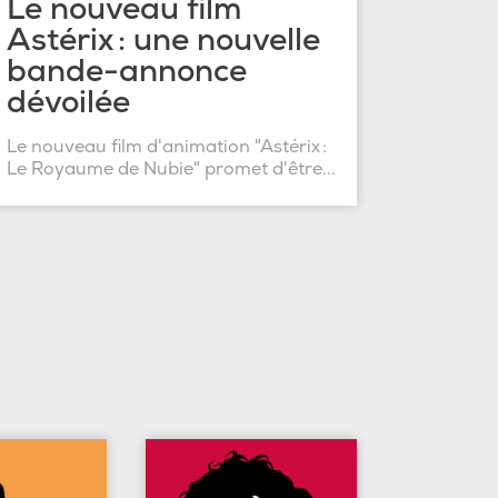
Le nouveau film
Astérix : une nouvelle
bande-annonce
dévoilée
Le nouveau film d'animation "Astérix :
Le Royaume de Nubie" promet d'être...