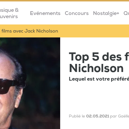
sique &
Evénements
Concours
Nostalgie+
Q
uvenirs
 films avec Jack Nicholson
Top 5 des 
Nicholson
Lequel est votre préféré
Publié le
02.05.2021
par Gaëll