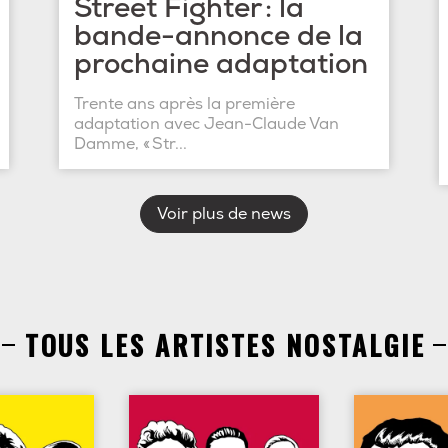
Street Fighter : la
bande-annonce de la
prochaine adaptation
Trente ans après la première
adaptation avec Jean-Claude Van
Damme, « Str...
Voir plus de news
TOUS LES ARTISTES NOSTALGIE