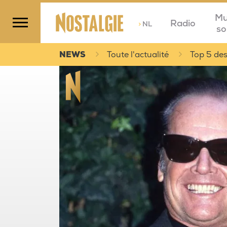
Mu
Radio
>
NL
so
NEWS
Toute l'actualité
Top 5 des