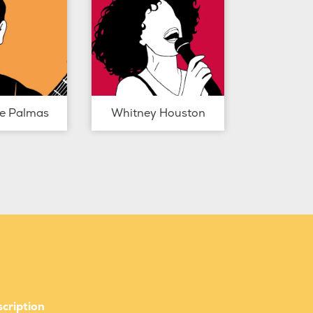
de Palmas
Whitney Houston
scription