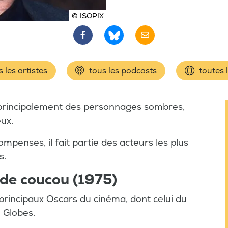
© ISOPIX
 les artistes
tous les podcasts
toutes 
, principalement des personnages sombres,
ux.
mpenses, il fait partie des acteurs les plus
s.
 de coucou (1975)
principaux Oscars du cinéma, dont celui du
n Globes.