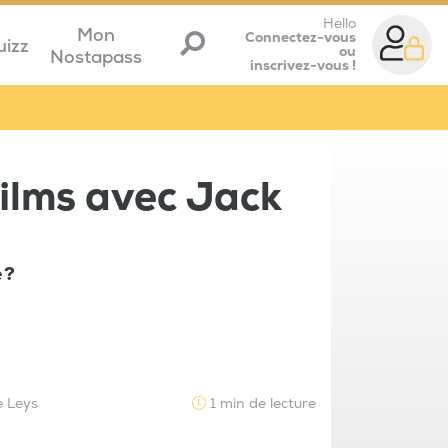
Hello
Mon
Connectez-vous
uizz
ou
Nostapass
inscrivez-vous !
films avec Jack
 ?
e Leys
1 min de lecture