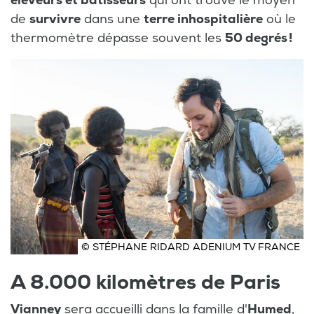
éleveurs et bâtisseurs
qui ont trouvé le moyen
de
survivre
dans une
terre inhospitalière
où le
thermomètre dépasse souvent les
50 degrés !
© STÉPHANE RIDARD ADENIUM TV FRANCE
A 8.000 kilomètres de Paris
Vianney
sera accueilli dans la famille d'
Humed
,