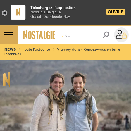
Téléchargez l'application
OUVRIR
Nostalgie Belgique
Gratuit - Sur Google Play
>
NL
NEWS
Toute l'actualité
Vianney dans « Rendez-vous en terre
inconnue »