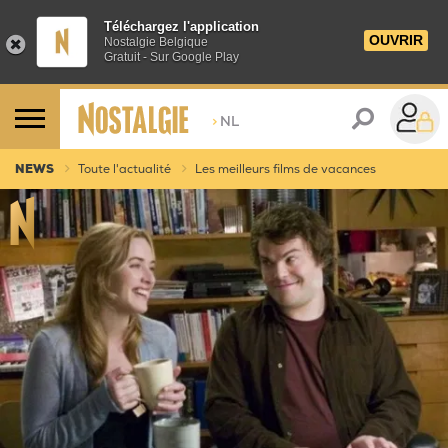
Téléchargez l'application
OUVRIR
Nostalgie Belgique
Gratuit - Sur Google Play
>
NL
NEWS
Toute l'actualité
Les meilleurs films de vacances