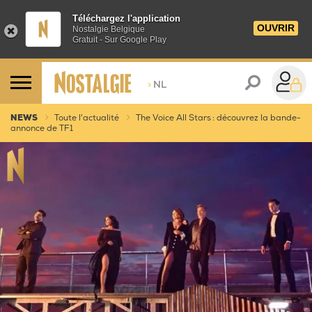
Téléchargez l'application
OUVRIR
Nostalgie Belgique
Gratuit - Sur Google Play
>
NL
NEWS
Toute l'actualité
The Voice All Stars : découvrez la bande-
annonce de TF1