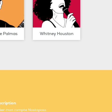
de Palmas
Whitney Houston
scription
éer mon compte Nostapass