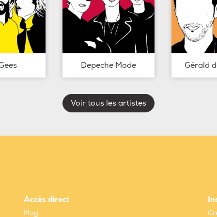
Gees
Depeche Mode
Gérald 
Voir tous les artistes
Accès direct
In
Mag
Cr