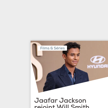
Films & Séries
Jaafar Jackson
rejoint Will Smith