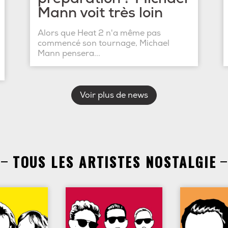
Mann voit très loin
Alors que Heat 2 n'a même pas
commencé son tournage, Michael
Mann pensera...
Voir plus de news
TOUS LES ARTISTES NOSTALGIE