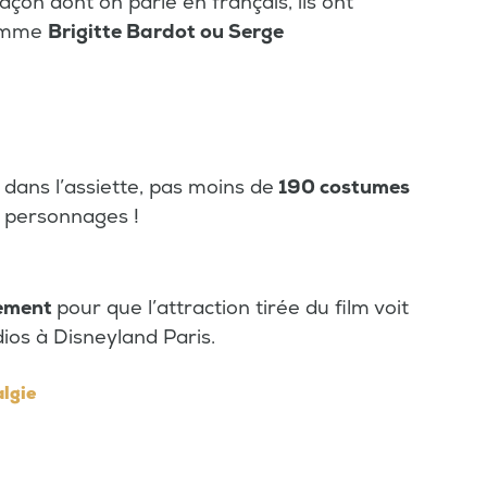
façon dont on parle en français, ils ont
comme
Brigitte Bardot ou Serge
 dans l’assiette, pas moins de
190 costumes
s personnages !
sement
pour que l’attraction tirée du film voit
dios à Disneyland Paris.
algie