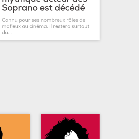
Soprano est décédé
Connu pour ses nombreux rôles de
mafieux au cinéma, il restera surtout
da...