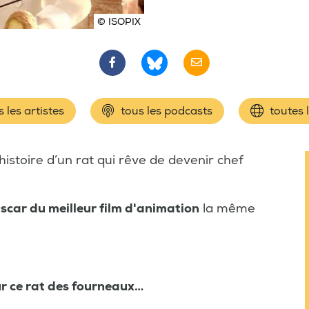
© ISOPIX
 les artistes
tous les podcasts
toutes 
histoire d’un rat qui rêve de devenir chef
scar du meilleur film d'animation
la même
ur ce rat des fourneaux…