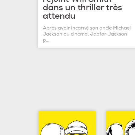
dans un thriller très
attendu
Après avoir incarné son oncle Michael
Jackson au cinéma, Jaafar Jackson
p...