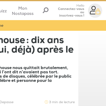
Hello
Mon
Connectez-vous
uizz
ou
Nostapass
inscrivez-vous !
me
use : dix ans
i, déjà) après le
ehouse nous quittait brutalement,
 l’ont dit n’avaient pas tort.
de disques, célébrée par le public
célèbre et personne pour la
 Depasse
3 min de lecture