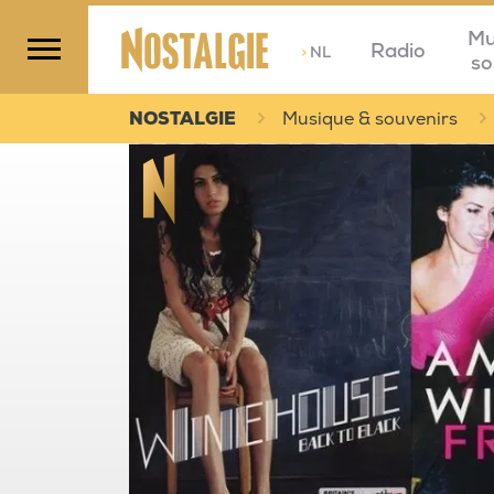
Mu
Radio
>
NL
so
NOSTALGIE
Musique & souvenirs