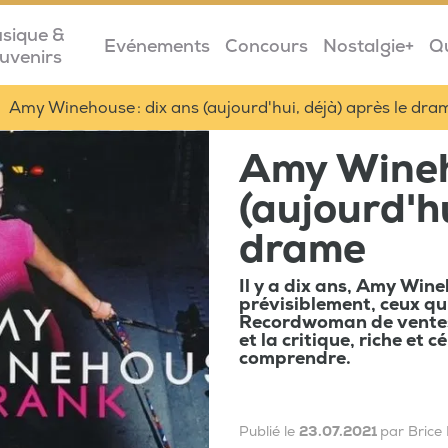
sique &
Evénements
Concours
Nostalgie+
Q
uvenirs
Amy Winehouse : dix ans (aujourd'hui, déjà) après le dra
Amy Wineho
(aujourd'hu
drame
Il y a dix ans, Amy Win
prévisiblement, ceux qui
Recordwoman de ventes 
et la critique, riche et 
comprendre.
Publié le
23.07.2021
par Brice