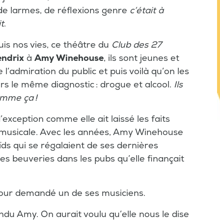
, de larmes, de réflexions genre
c’était à
t
.
s nos vies, ce théâtre du
Club des 27
endrix
à
Amy Winehouse
, ils sont jeunes et
 l’admiration du public et puis voilà qu’on les
s le même diagnostic : drogue et alcool.
Ils
omme ça !
xception comme elle ait laissé les faits
ue musicale. Avec les années, Amy Winehouse
oïds qui se régalaient de ses dernières
es beuveries dans les pubs qu’elle finançait
n jour demandé un de ses musiciens.
ondu Amy. On aurait voulu qu’elle nous le dise