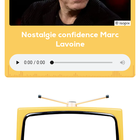
© isopix
Nostalgie confidence Marc
Lavoine