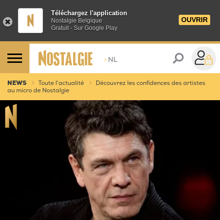
Téléchargez l'application
OUVRIR
Nostalgie Belgique
Gratuit - Sur Google Play
>
NL
NEWS
Toute l'actualité
Découvrez les confidences des artistes
au micro de Nostalgie