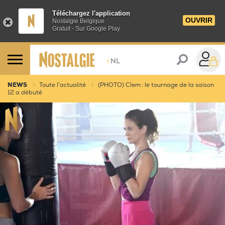
Téléchargez l'application
OUVRIR
Nostalgie Belgique
Gratuit - Sur Google Play
>
NL
NEWS
Toute l'actualité
(PHOTO) Clem : le tournage de la saison
12 a débuté