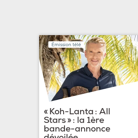
Émission télé
« Koh-Lanta : All
Stars » : la 1ère
bande-annonce
dévoilée