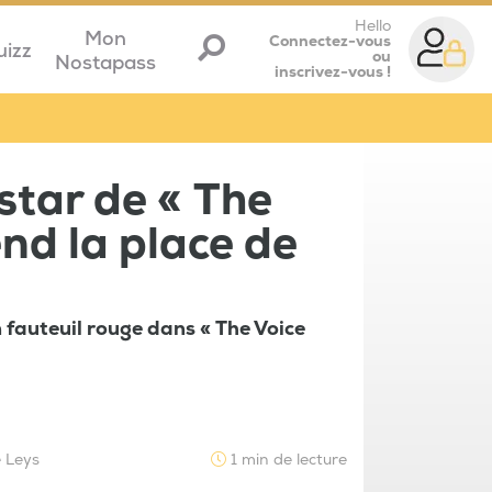
Hello
Mon
Connectez-vous
uizz
ou
Nostapass
inscrivez-vous !
star de « The
end la place de
 fauteuil rouge dans « The Voice
e Leys
1 min de lecture