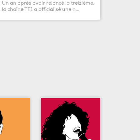
Un an après avoir relancé la treizième,
la chaîne TF1 a officialisé une n...