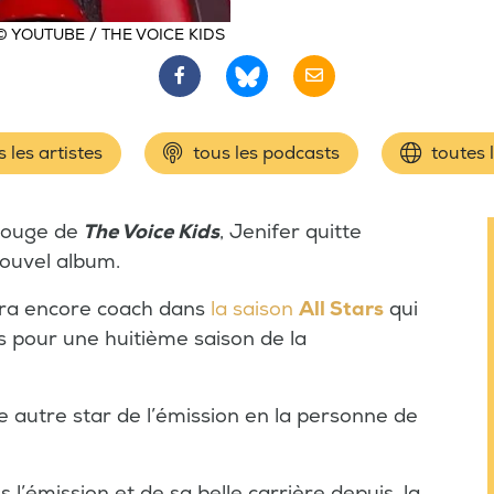
© YOUTUBE / THE VOICE KIDS
 les artistes
tous les podcasts
toutes 
 rouge de
The Voice Kids
, Jenifer quitte
nouvel album.
ra encore coach dans
la saison
All Stars
qui
s pour une huitième saison de la
ne autre star de l’émission en la personne de
’émission et de sa belle carrière depuis, la