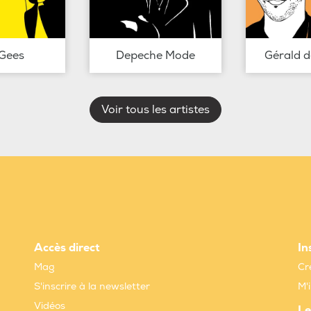
Gees
Depeche Mode
Gérald 
Voir tous les artistes
Accès direct
In
Mag
Cr
S'inscrire à la newsletter
M'
Vidéos
Le