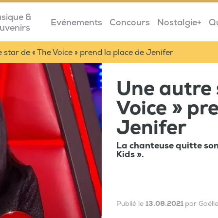
sique &
Evénements
Concours
Nostalgie+
Q
uvenirs
 star de « The Voice » prend la place de Jenifer
Une autre 
Voice » pr
Jenifer
La chanteuse quitte son
Kids ».
Publié le
13.08.2021
par Gaëll