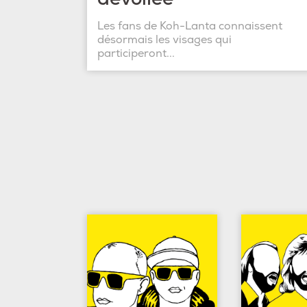
Les fans de Koh-Lanta connaissent
désormais les visages qui
participeront...