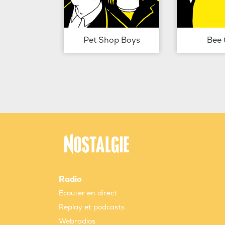
Pet Shop Boys
Bee 
Radio
Ecouter en direct
Replay et podcasts
Webradios