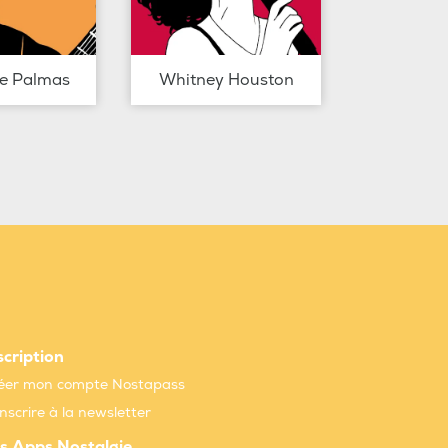
de Palmas
Whitney Houston
scription
éer mon compte Nostapass
inscrire à la newsletter
s Apps Nostalgie