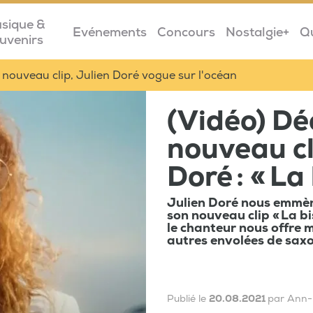
sique &
Evénements
Concours
Nostalgie+
Q
uvenirs
nouveau clip, Julien Doré vogue sur l'océan
(Vidéo) Dé
nouveau cl
Doré : « La 
Julien Doré nous emmèn
son nouveau clip « La bi
le chanteur nous offre
autres envolées de saxo
Publié le
20.08.2021
par Ann-