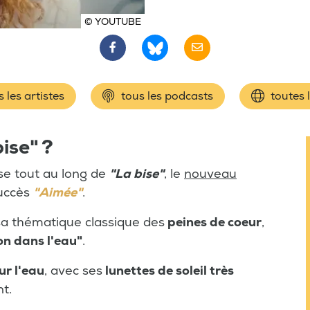
© YOUTUBE
 les artistes
tous les podcasts
toutes 
ise" ?
se tout au long de
"La bise"
, le
nouveau
uccès
"Aimée"
.
a thématique classique des
peines de coeur
,
on dans l'eau"
.
ur l'eau
, avec ses
lunettes de soleil très
t.