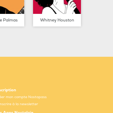
de Palmas
Whitney Houston
scription
éer mon compte Nostapass
inscrire à la newsletter
s Apps Nostalgie