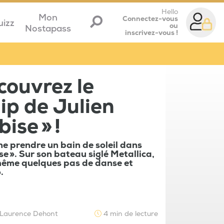
Hello
Mon
Connectez-vous
uizz
ou
Nostapass
inscrivez-vous !
couvrez le
ip de Julien
bise » !
e prendre un bain de soleil dans
se ». Sur son bateau siglé Metallica,
 même quelques pas de danse et
.
Laurence Dehont
4 min de lecture