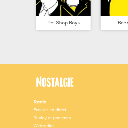
Pet Shop Boys
Bee 
Radio
Ecouter en direct
Replay et podcasts
Webradios