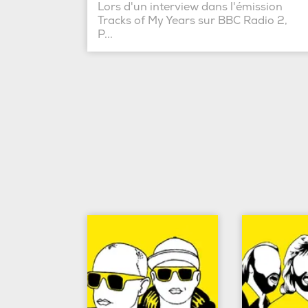
Lors d'un interview dans l'émission
Tracks of My Years sur BBC Radio 2,
P...