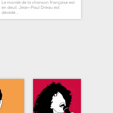
Le monde de la chanson française est
en deuil. Jean-Paul Dréau est
décédé...