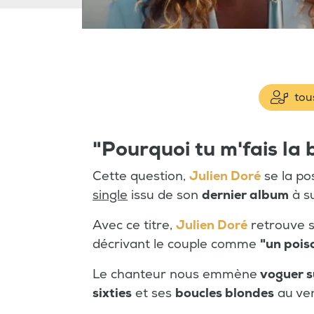
tous
"Pourquoi tu m'fais la b
Cette question,
Julien Doré
se la po
single
issu de son
dernier album
à s
Avec ce titre,
Julien Doré
retrouve s
décrivant le couple comme
"un pois
Le chanteur nous emmène
voguer s
sixties
et ses
boucles blondes
au ven