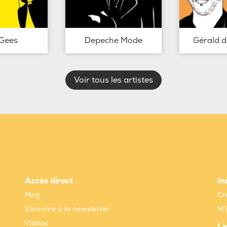
Gees
Depeche Mode
Gérald 
Voir tous les artistes
Accès direct
In
Mag
Cr
S'inscrire à la newsletter
M'
Vidéos
Le