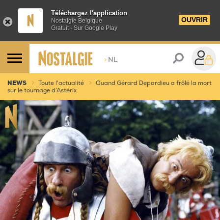
Téléchargez l'application
OUVRIR
Nostalgie Belgique
Gratuit - Sur Google Play
>
NL
NEWS
Toute l'actualité
Quand Gérard Depardieu a frôlé la mort
sur le tournage d’Astérix