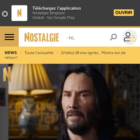
Téléchargez l'application
OUVRIR
Nostalgie Belgique
Gratuit - Sur Google Play
>
NL
NEWS
Toute l'actualité
(Vidéo) 18 ans après… Matrix est de
retour !