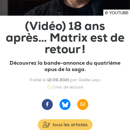
© YOUTUBE
(Vidéo) 18 ans
après… Matrix est de
retour !
Découvrez la bande-annonce du quatrième
opus de la saga.
Publié le
12.09.2021
par Gaëlle Leys
1 min de lecture
tous les artistes