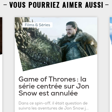
VOUS POURRIEZ AIMER AUSSI
Films & Séries
Game of Thrones : la
série centrée sur Jon
Snow est annulée
Dans ce spin-off, il était question de
suivra les aventures de Jon Snow j...