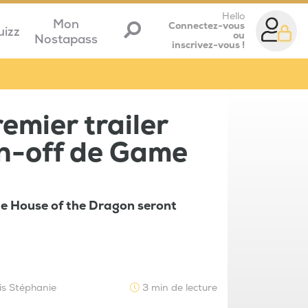
Hello
Mon
Connectez-vous
uizz
ou
Nostapass
inscrivez-vous !
emier trailer
in-off de Game
de House of the Dragon seront
is Stéphanie
3 min de lecture