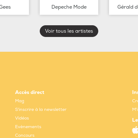
Gees
Depeche Mode
Gérald 
Voir tous les artistes
Accès direct
In
Mag
Cr
S'inscrire à la newsletter
M'
Vidéos
Le
Evènements
Concours