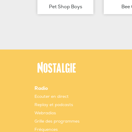
Pet Shop Boys
Bee 
Radio
Ecouter en direct
Replay et podcasts
Webradios
Grille des programmes
Fréquences