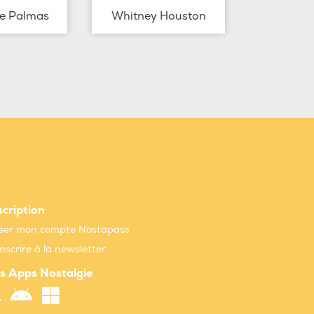
de Palmas
Whitney Houston
scription
éer mon compte Nostapass
inscrire à la newsletter
s Apps Nostalgie