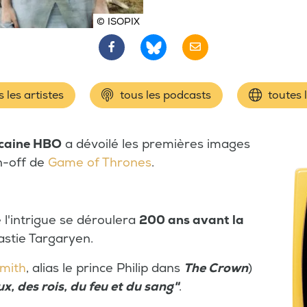
© ISOPIX
 les artistes
tous les podcasts
toutes 
icaine HBO
a dévoilé les premières images
in-off de
Game of Thrones
.
l'intrigue se déroulera
200 ans avant la
astie Targaryen.
mith
, alias le prince Philip dans
The Crown
)
ux, des rois, du feu et du sang"
.