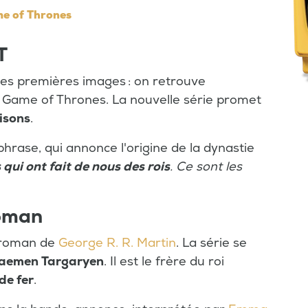
me of Thrones
T
 ces premières images : on retrouve
Game of Thrones. La nouvelle série promet
hisons
.
 phrase, qui annonce l'origine de la dynastie
 qui ont fait de nous des rois
. Ce sont les
roman
u roman de
George R. R. Martin
. La série se
Daemen Targaryen
. Il est le frère du roi
de fer
.