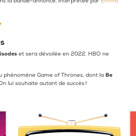
ns la bande-annonce, interprétée par
Emma
?
s
isodes
et sera dévoilée en 2022. HBO ne
du phénomène Game of Thrones, dont la
8e
On lui souhaite autant de succès !