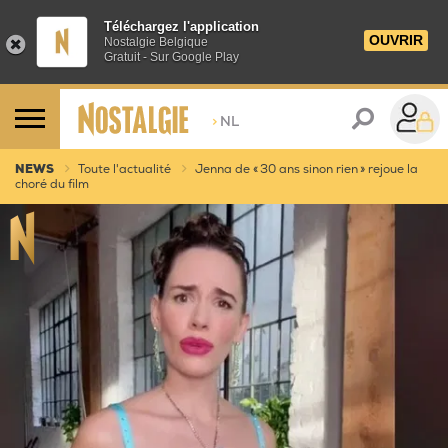
Téléchargez l'application
OUVRIR
Nostalgie Belgique
Gratuit - Sur Google Play
>
NL
NEWS
Toute l'actualité
Jenna de « 30 ans sinon rien » rejoue la
choré du film