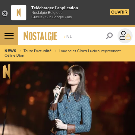
Téléchargez l'application
OUVRIR
Nostalgie Belgique
Gratuit - Sur Google Play
>
NL
NEWS
Toute l'actualité
Louane et Clara Luciani reprennent
Céline Dion