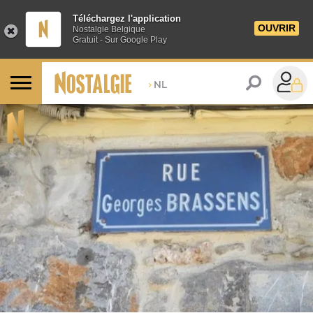
Téléchargez l'application
OUVRIR
Nostalgie Belgique
Gratuit - Sur Google Play
>
NL