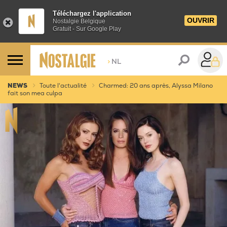
Téléchargez l'application
OUVRIR
Nostalgie Belgique
Gratuit - Sur Google Play
>
NL
NEWS
Toute l'actualité
Charmed: 20 ans après, Alyssa Milano
fait son mea culpa