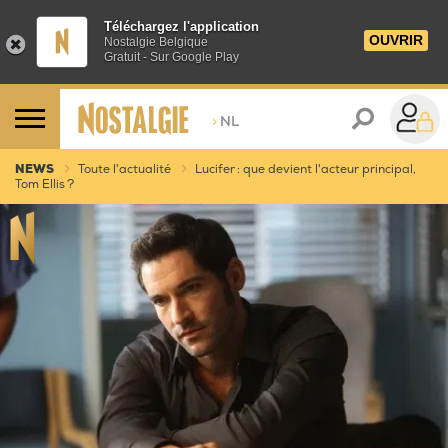
Téléchargez l'application
OUVRIR
Nostalgie Belgique
Gratuit - Sur Google Play
>
NL
NEWS
Toute l'actualité
Lucifer : que devient l'acteur principal,
Tom Ellis ?