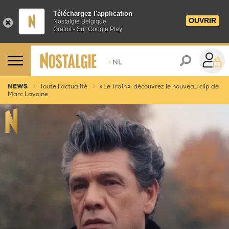
Téléchargez l'application
OUVRIR
Nostalgie Belgique
Gratuit - Sur Google Play
>
NL
NEWS
Toute l'actualité
« Le Train »: découvrez le nouveau clip de
Marc Lavoine