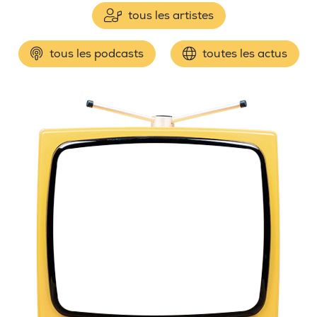
tous les artistes
tous les podcasts
toutes les actus