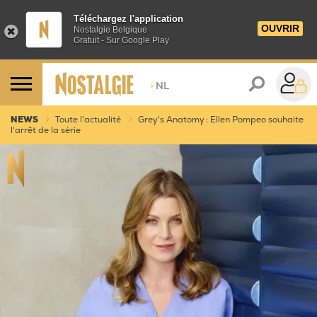
Téléchargez l'application
OUVRIR
Nostalgie Belgique
Gratuit - Sur Google Play
>
NL
NEWS
Toute l'actualité
Grey's Anatomy : Ellen Pompeo souhaite
l'arrêt de la série