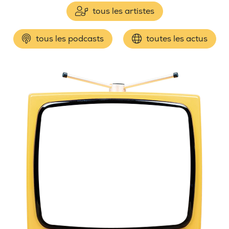
tous les artistes
tous les podcasts
toutes les actus