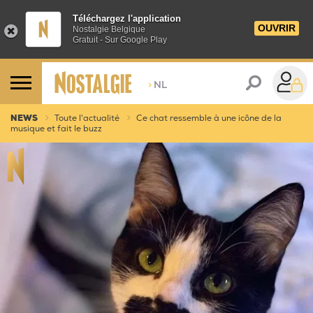
Téléchargez l'application
OUVRIR
Nostalgie Belgique
Gratuit - Sur Google Play
>
NL
NEWS
Toute l'actualité
Ce chat ressemble à une icône de la
musique et fait le buzz