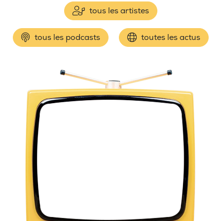
tous les artistes
tous les podcasts
toutes les actus