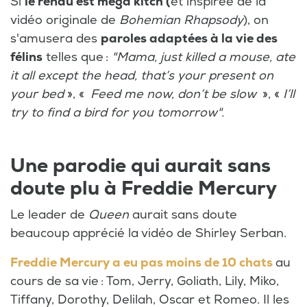
Si
le rendu est mega kitch (
et inspirée de la
vidéo originale de
Bohemian Rhapsody
), on
s'amusera des
paroles adaptées à la vie des
félins
telles que :
"Mama, just killed a mouse, ate
it all except the head, that’s your present on
your bed
», «
Feed me now, don’t be slow
», «
I’ll
try to find a bird for you tomorrow".
Une parodie qui aurait sans
doute plu à Freddie Mercury
Le leader de
Queen
aurait sans doute
beaucoup apprécié la vidéo de Shirley Serban.
Freddie Mercury a eu pas moins de 10 chats
au
cours de sa vie : Tom, Jerry, Goliath, Lily, Miko,
Tiffany, Dorothy, Delilah, Oscar et Romeo. Il les