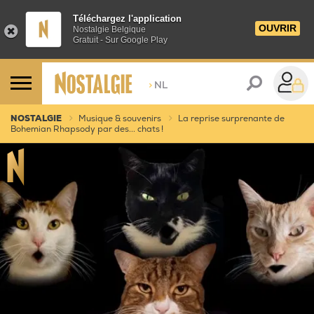
Téléchargez l'application
OUVRIR
Nostalgie Belgique
Gratuit - Sur Google Play
>
NL
NOSTALGIE
Musique & souvenirs
La reprise surprenante de
Bohemian Rhapsody par des... chats !