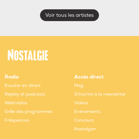
Voir tous les artistes
Radio
Accès direct
Ecouter en direct
Mag
Replay et podcasts
S'inscrire à la newsletter
Webradios
Vidéos
Grille des programmes
Evènements
Fréquences
Concours
Nostalgie+