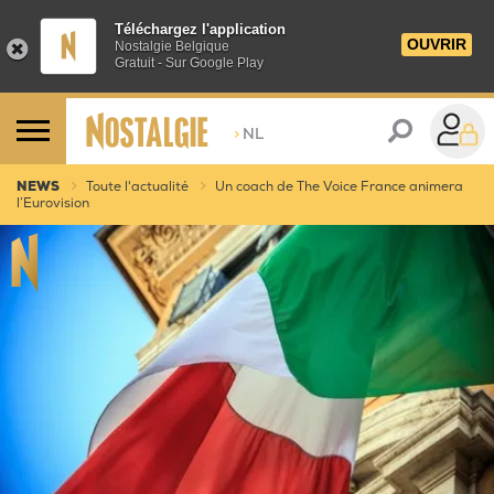
Téléchargez l'application
OUVRIR
Nostalgie Belgique
Gratuit - Sur Google Play
>
NL
NEWS
Toute l'actualité
Un coach de The Voice France animera
l’Eurovision