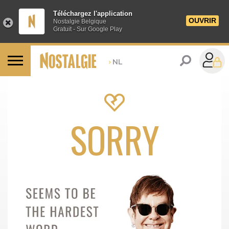
Téléchargez l'application
OUVRIR
Nostalgie Belgique
Gratuit - Sur Google Play
>
NL
SORRY