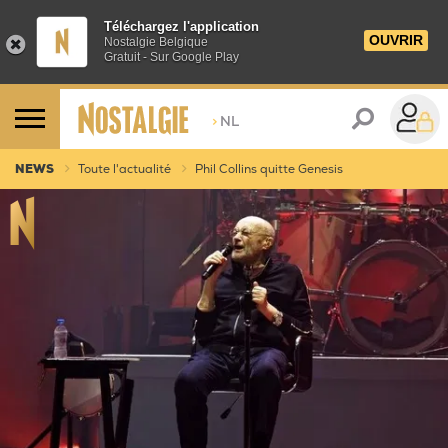
Téléchargez l'application
OUVRIR
Nostalgie Belgique
Gratuit - Sur Google Play
>
NL
NEWS
Toute l'actualité
Phil Collins quitte Genesis