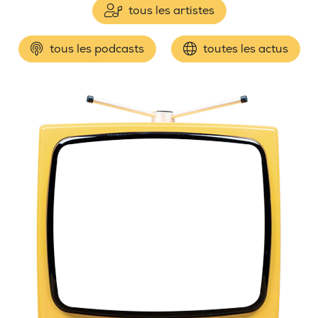
tous les artistes
tous les podcasts
toutes les actus