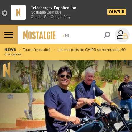
Téléchargez l'application
OUVRIR
Nostalgie Belgique
Gratuit - Sur Google Play
>
NL
NEWS
Toute l'actualité
Les motards de CHIPS se retrouvent 40
ans après